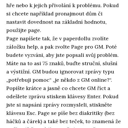
hře nebo k jejich přivolání k problému. Pokud
si chcete například pronajmout dům či
nastavit dovednost na základní hodnotu,
použijte page.
Page napíšete tak, že v paperdollu zvolíte
záložku help, a pak zvolte Page pro GM. Poté
budete vyzváni, aby jste popsali svůj problém.
Máte na to asi 75 znaků, buďte struční, slušní
a výstižní. GM budou ignorovat zprávy typu
„potřebuji pomoc“ „je někdo z GM online?“.
Popište krátce a jasně co chcete GM říct a
odešlete zprávu stiskem klávesy Enter. Pokud
jste si napsání zprávy rozmysleli, stiskněte
klávesu Esc. Page se píše bez diakritiky (bez
háčků a čárek) a také bez teček, to znamená že