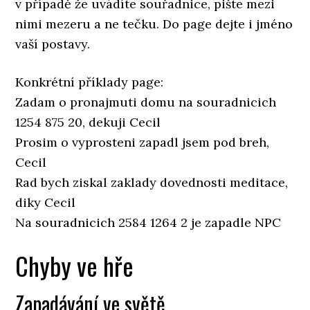
v případě že uvádíte souřadnice, pište mezi
nimi mezeru a ne tečku. Do page dejte i jméno
vaší postavy.
Konkrétní příklady page:
Zadam o pronajmuti domu na souradnicich
1254 875 20, dekuji Cecil
Prosim o vyprosteni zapadl jsem pod breh,
Cecil
Rad bych ziskal zaklady dovednosti meditace,
diky Cecil
Na souradnicich 2584 1264 2 je zapadle NPC
Chyby ve hře
Zapadávání ve světě