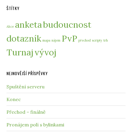
ŠTÍTKY
anketa
budoucnost
Akce
dotazník
PvP
mapa
nájem
přechod
scripty
trh
Turnaj
vývoj
NEJNOVĚJŠÍ PŘÍSPĚVKY
Spuštění serveru
Konec
Přechod – finálně
Pronájem polí s bylinkami