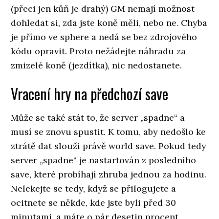
(přeci jen kůň je drahý) GM nemají možnost
dohledat si, zda jste koně měli, nebo ne. Chyba
je přímo ve sphere a nedá se bez zdrojového
kódu opravit. Proto nežádejte náhradu za
zmizelé koně (jezdítka), nic nedostanete.
Vracení hry na předchozí save
Může se také stát to, že server „spadne“ a
musí se znovu spustit. K tomu, aby nedošlo ke
ztrátě dat slouží právě world save. Pokud tedy
server „spadne“ je nastartován z posledního
save, které probíhají zhruba jednou za hodinu.
Nelekejte se tedy, když se přilogujete a
ocitnete se někde, kde jste byli před 30
minutami, a máte o pár desetin procent