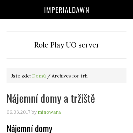
IMPERIALDAWN
Role Play UO server
Jste zde:
Domů
/
Archives for trh
Nájemní domy a tržiště
06.03.2017
by
minowara
Nájemní domy