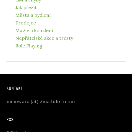
Jak přežít
Města a bydlení
Prodejce
Magie a kouzlení
Nepřátelské akce a tresty
Role Playing
KONTAKT
minowara (at) gmail (dot) com
RSS