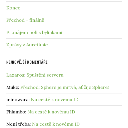
Konec
Přechod – finálně
Pronájem polí s bylinkami
Zprávy z Auretánie
NEJNOVĚJŠÍ KOMENTÁŘE
Lazaros
:
Spuštění serveru
Muke
:
Přechod: Sphere je mrtvá, ať žije Sphere!
minowara
:
Na cestě k novému ID
Phlambo
:
Na cestě k novému ID
Není třeba
:
Na cestě k novému ID