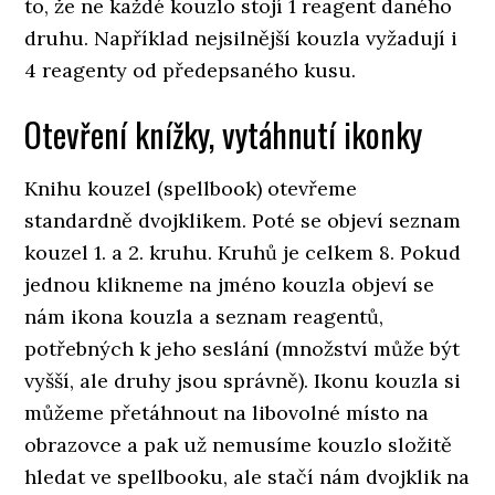
to, že ne každé kouzlo stojí 1 reagent daného
druhu. Například nejsilnější kouzla vyžadují i
4 reagenty od předepsaného kusu.
Otevření knížky, vytáhnutí ikonky
Knihu kouzel (spellbook) otevřeme
standardně dvojklikem. Poté se objeví seznam
kouzel 1. a 2. kruhu. Kruhů je celkem 8. Pokud
jednou klikneme na jméno kouzla objeví se
nám ikona kouzla a seznam reagentů,
potřebných k jeho seslání (množství může být
vyšší, ale druhy jsou správně). Ikonu kouzla si
můžeme přetáhnout na libovolné místo na
obrazovce a pak už nemusíme kouzlo složitě
hledat ve spellbooku, ale stačí nám dvojklik na