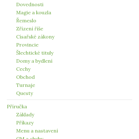
Dovednosti
Magie a kouzla
Řemeslo
Zřízení říše
Císařské zákony
Provincie
Šlechtické tituly
Domy a bydlení
Cechy
Obchod
Turnaje
Questy
Příručka
Základy
Příkazy
Menu a nastavení
GM a chyby