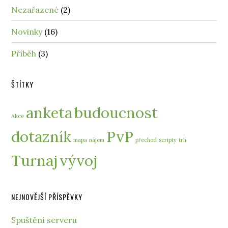
Nezařazené
(2)
Novinky
(16)
Příběh
(3)
ŠTÍTKY
anketa
budoucnost
Akce
dotazník
PvP
mapa
nájem
přechod
scripty
trh
Turnaj
vývoj
NEJNOVĚJŠÍ PŘÍSPĚVKY
Spuštění serveru