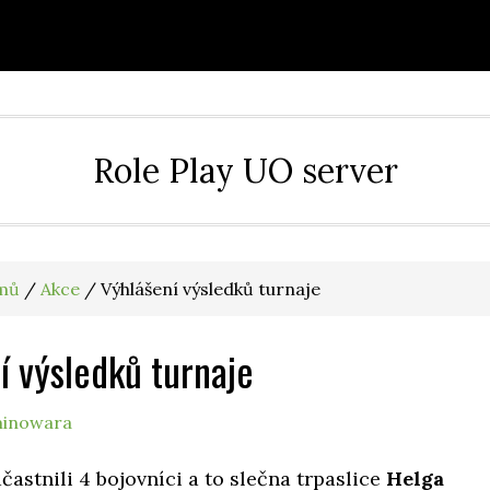
Role Play UO server
mů
/
Akce
/
Výhlášení výsledků turnaje
í výsledků turnaje
inowara
častnili 4 bojovníci a to slečna trpaslice
Helga