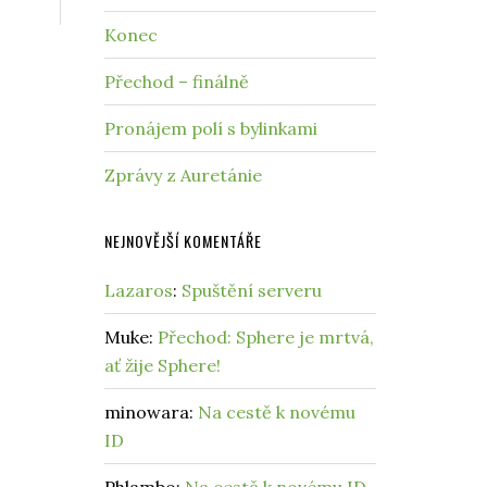
Konec
Přechod – finálně
Pronájem polí s bylinkami
Zprávy z Auretánie
NEJNOVĚJŠÍ KOMENTÁŘE
Lazaros
:
Spuštění serveru
Muke
:
Přechod: Sphere je mrtvá,
ať žije Sphere!
minowara
:
Na cestě k novému
ID