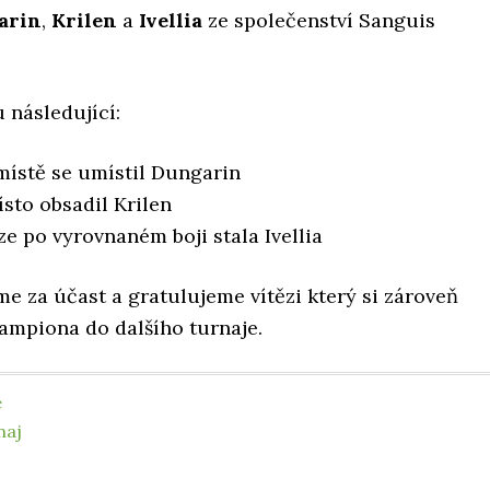
arin
,
Krilen
a
Ivellia
ze společenství Sanguis
 následující:
 místě se umístil Dungarin
sto obsadil Krilen
ze po vyrovnaném boji stala Ivellia
e za účast a gratulujeme vítězi který si zároveň
šampiona do dalšího turnaje.
e
naj