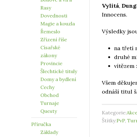
Vylitá
,
Dung
Rasy
Innocens.
Dovednosti
Magie a kouzla
Výsledky jsou
Řemeslo
Zřízení říše
Císařské
na třetí
zákony
druhé mí
Provincie
vítězem 
Šlechtické tituly
Domy a bydlení
Všem děkujem
Cechy
odnáší titul 
Obchod
Turnaje
Questy
Kategorie:
Akc
Štítky:
PvP
,
Tur
Příručka
Základy