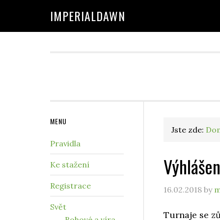
IMPERIALDAWN
MENU
Jste zde:
Do
Pravidla
Výhlášen
Ke stažení
Registrace
16.02.2018
by
m
Svět
Turnaje se zů
Bohové a víra