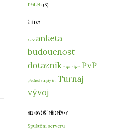
Příběh
(3)
ŠTÍTKY
anketa
Akce
budoucnost
dotazník
PvP
mapa
nájem
Turnaj
přechod
scripty
trh
vývoj
NEJNOVĚJŠÍ PŘÍSPĚVKY
Spuštění serveru